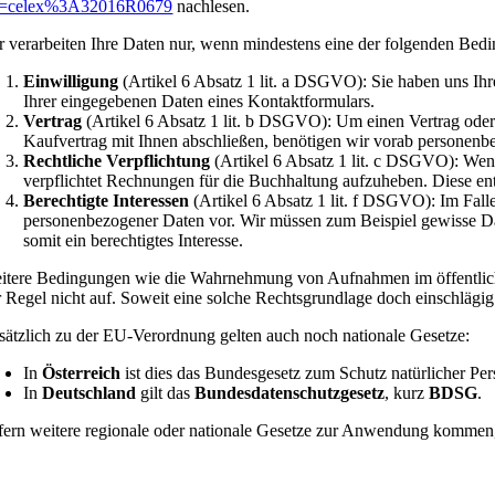
i=celex%3A32016R0679
nachlesen.
r verarbeiten Ihre Daten nur, wenn mindestens eine der folgenden Bedin
Einwilligung
(Artikel 6 Absatz 1 lit. a DSGVO): Sie haben uns Ih
Ihrer eingegebenen Daten eines Kontaktformulars.
Vertrag
(Artikel 6 Absatz 1 lit. b DSGVO): Um einen Vertrag oder 
Kaufvertrag mit Ihnen abschließen, benötigen wir vorab personenb
Rechtliche Verpflichtung
(Artikel 6 Absatz 1 lit. c DSGVO): Wenn 
verpflichtet Rechnungen für die Buchhaltung aufzuheben. Diese en
Berechtigte Interessen
(Artikel 6 Absatz 1 lit. f DSGVO): Im Falle
personenbezogener Daten vor. Wir müssen zum Beispiel gewisse Date
somit ein berechtigtes Interesse.
itere Bedingungen wie die Wahrnehmung von Aufnahmen im öffentlichen
r Regel nicht auf. Soweit eine solche Rechtsgrundlage doch einschlägig 
sätzlich zu der EU-Verordnung gelten auch noch nationale Gesetze:
In
Österreich
ist dies das Bundesgesetz zum Schutz natürlicher Pe
In
Deutschland
gilt das
Bundesdatenschutzgesetz
, kurz
BDSG
.
fern weitere regionale oder nationale Gesetze zur Anwendung kommen, 
ontaktdaten des Verantwortlichen