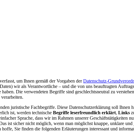
verfasst, um Ihnen gemäß der Vorgaben der
Datenschutz-Grundverord
ten) wir als Verantwortliche – und die von uns beauftragten Auftragsve
 haben. Die verwendeten Begriffe sind geschlechtsneutral zu verstehen
 verarbeiten.
den juristische Fachbegriffe. Diese Datenschutzerklärung soll Ihnen h
rlich ist, werden technische
Begriffe leserfreundlich erklärt
,
Links
z
 einfacher Sprache, dass wir im Rahmen unserer Geschäftstätigkeiten 
Das ist sicher nicht möglich, wenn man möglichst knappe, unklare und j
 hoffe, Sie finden die folgenden Erläuterungen interessant und informati