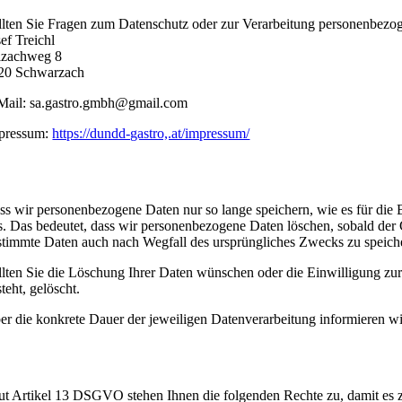
llten Sie Fragen zum Datenschutz oder zur Verarbeitung personenbezog
ef Treichl
lzachweg 8
20 Schwarzach
Mail:
sa.gastro.gmbh@gmail.com
pressum:
https://dundd-gastro,.at/impressum/
peicherdauer
ss wir personenbezogene Daten nur so lange speichern, wie es für die Be
s. Das bedeutet, dass wir personenbezogene Daten löschen, sobald der Gr
stimmte Daten auch nach Wegfall des ursprüngliches Zwecks zu speic
llten Sie die Löschung Ihrer Daten wünschen oder die Einwilligung zur
teht, gelöscht.
er die konkrete Dauer der jeweiligen Datenverarbeitung informieren wir
echte laut Datenschutz-Grundverordnung
ut Artikel 13 DSGVO stehen Ihnen die folgenden Rechte zu, damit es z