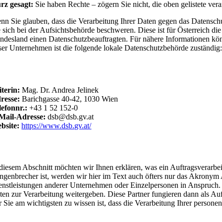
rz gesagt:
Sie haben Rechte – zögern Sie nicht, die oben gelistete vera
nn Sie glauben, dass die Verarbeitung Ihrer Daten gegen das Datenschut
e sich bei der Aufsichtsbehörde beschweren. Diese ist für Österreich d
ndesland einen Datenschutzbeauftragten. Für nähere Informationen kön
ser Unternehmen ist die folgende lokale Datenschutzbehörde zuständig
sterreich Datenschutzbehörde
iterin:
Mag. Dr. Andrea Jelinek
resse:
Barichgasse 40-42, 1030 Wien
lefonnr.:
+43 1 52 152-0
Mail-Adresse:
dsb@dsb.gv.at
bsite:
https://www.dsb.gv.at/
uftragsverarbeitungsvertrag (AVV)
 diesem Abschnitt möchten wir Ihnen erklären, was ein Auftragsverarbei
ngenbrecher ist, werden wir hier im Text auch öfters nur das Akronym
enstleistungen anderer Unternehmen oder Einzelpersonen in Anspruch.
ten zur Verarbeitung weitergeben. Diese Partner fungieren dann als Auf
r Sie am wichtigsten zu wissen ist, dass die Verarbeitung Ihrer perso