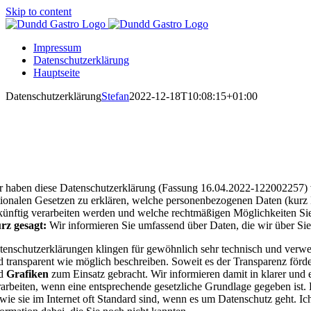
Skip to content
Impressum
Datenschutzerklärung
Hauptseite
Datenschutzerklärung
Stefan
2022-12-18T10:08:15+01:00
atenschutzerklärung
inleitung und Überblick
r haben diese Datenschutzerklärung (Fassung 16.04.2022-122002257) 
tionalen Gesetzen zu erklären, welche personenbezogenen Daten (kurz Da
künftig verarbeiten werden und welche rechtmäßigen Möglichkeiten Sie
rz gesagt:
Wir informieren Sie umfassend über Daten, die wir über Sie
tenschutzerklärungen klingen für gewöhnlich sehr technisch und verwen
d transparent wie möglich beschreiben. Soweit es der Transparenz förde
nd
Grafiken
zum Einsatz gebracht. Wir informieren damit in klarer und
rarbeiten, wenn eine entsprechende gesetzliche Grundlage gegeben ist. 
 wie sie im Internet oft Standard sind, wenn es um Datenschutz geht. Ich