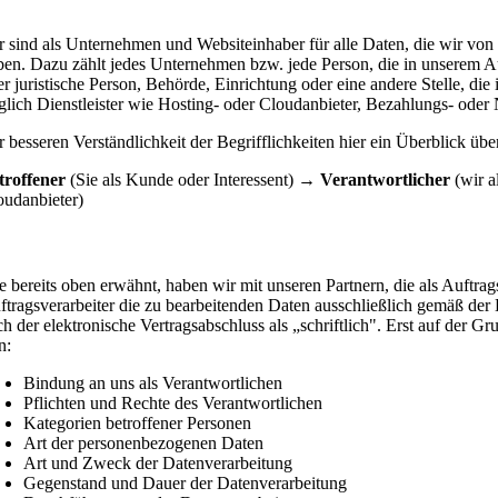
r sind Auftragsverarbeiter?
r sind als Unternehmen und Websiteinhaber für alle Daten, die wir von
ben. Dazu zählt jedes Unternehmen bzw. jede Person, die in unserem A
er juristische Person, Behörde, Einrichtung oder eine andere Stelle, die
lglich Dienstleister wie Hosting- oder Cloudanbieter, Bezahlungs- ode
r besseren Verständlichkeit der Begrifflichkeiten hier ein Überblick ü
troffener
(Sie als Kunde oder Interessent) →
Verantwortlicher
(wir 
oudanbieter)
halt eines Auftragsverarbeitungsvertrages
e bereits oben erwähnt, haben wir mit unseren Partnern, die als Auftrag
ftragsverarbeiter die zu bearbeitenden Daten ausschließlich gemäß der
ch der elektronische Vertragsabschluss als „schriftlich". Erst auf der 
n:
Bindung an uns als Verantwortlichen
Pflichten und Rechte des Verantwortlichen
Kategorien betroffener Personen
Art der personenbezogenen Daten
Art und Zweck der Datenverarbeitung
Gegenstand und Dauer der Datenverarbeitung