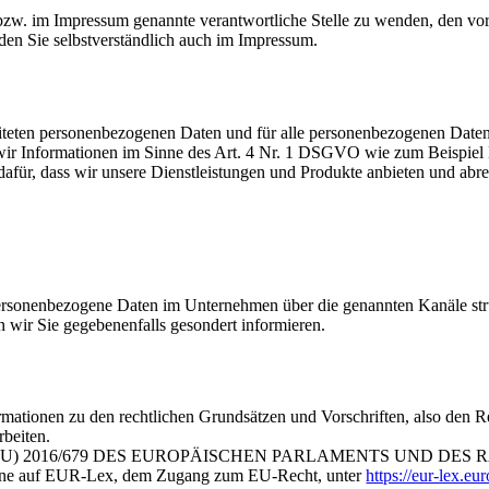
n bzw. im Impressum genannte verantwortliche Stelle zu wenden, den vo
den Sie selbstverständlich auch im Impressum.
eiteten personenbezogenen Daten und für alle personenbezogenen Daten
 wir Informationen im Sinne des Art. 4 Nr. 1 DSGVO wie zum Beispiel
afür, dass wir unsere Dienstleistungen und Produkte anbieten und abrec
personenbezogene Daten im Unternehmen über die genannten Kanäle struk
n wir Sie gegebenenfalls gesondert informieren.
rmationen zu den rechtlichen Grundsätzen und Vorschriften, also den 
beiten.
UNG (EU) 2016/679 DES EUROPÄISCHEN PARLAMENTS UND DES RATE
nline auf EUR-Lex, dem Zugang zum EU-Recht, unter
https://eur-lex.e