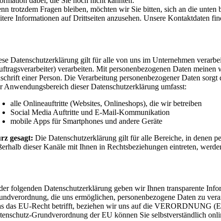
formation dabei, die Sie noch nicht kannten.
nn trotzdem Fragen bleiben, möchten wir Sie bitten, sich an die unte
itere Informationen auf Drittseiten anzusehen. Unsere Kontaktdaten fin
nwendungsbereich
ese Datenschutzerklärung gilt für alle von uns im Unternehmen verarb
uftragsverarbeiter) verarbeiten. Mit personenbezogenen Daten meinen
schrift einer Person. Die Verarbeitung personenbezogener Daten sorgt d
r Anwendungsbereich dieser Datenschutzerklärung umfasst:
alle Onlineauftritte (Websites, Onlineshops), die wir betreiben
Social Media Auftritte und E-Mail-Kommunikation
mobile Apps für Smartphones und andere Geräte
rz gesagt:
Die Datenschutzerklärung gilt für alle Bereiche, in denen 
ßerhalb dieser Kanäle mit Ihnen in Rechtsbeziehungen eintreten, werde
echtsgrundlagen
 der folgenden Datenschutzerklärung geben wir Ihnen transparente Info
undverordnung, die uns ermöglichen, personenbezogene Daten zu verar
s das EU-Recht betrifft, beziehen wir uns auf die VERORDN
tenschutz-Grundverordnung der EU können Sie selbstverständlich o